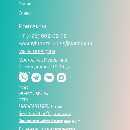
Акции
О нас
Контакты
+7 (495) 602-02-78
Beautybreeze-2022@yandex.ru
Мы в телеграм
Москва, ул. Пудовкина,
7, eжедневно с 10:00 до
22:00
ООО
«БЬЮТИБРИЗ»
ОГРН
1136451001609
Политика обработки
ИНН 7729615598
персональных данных и
правовая информация
Согласие обработки данных
Лицензии и свидетельства