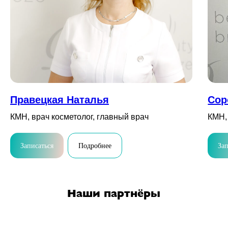
Правецкая Наталья
Сор
КМН, врач косметолог, главный врач
КМН,
Записаться
Подробнее
Зап
Наши партнёры