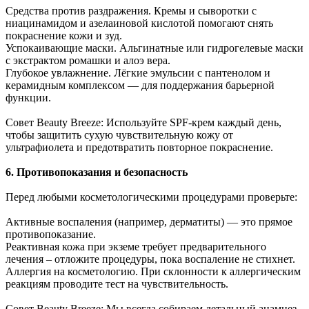
Средства против раздражения. Кремы и сыворотки с
ниацинамидом и азелаиновой кислотой помогают снять
покраснение кожи и зуд.
Успокаивающие маски. Альгинатные или гидрогелевые маски
с экстрактом ромашки и алоэ вера.
Глубокое увлажнение. Лёгкие эмульсии с пантенолом и
керамидным комплексом — для поддержания барьерной
функции.
Совет Beauty Breeze: Используйте SPF-крем каждый день,
чтобы защитить сухую чувствительную кожу от
ультрафиолета и предотвратить повторное покраснение.
6. Противопоказания и безопасность
Перед любыми косметологическими процедурами проверьте:
Активные воспаления (например, дерматиты) — это прямое
противопоказание.
Реактивная кожа при экземе требует предварительного
лечения – отложите процедуры, пока воспаление не стихнет.
Аллергия на косметологию. При склонности к аллергическим
реакциям проводите тест на чувствительность.
Совет Beauty Breeze: Мы всегда собираем детальный анамнез