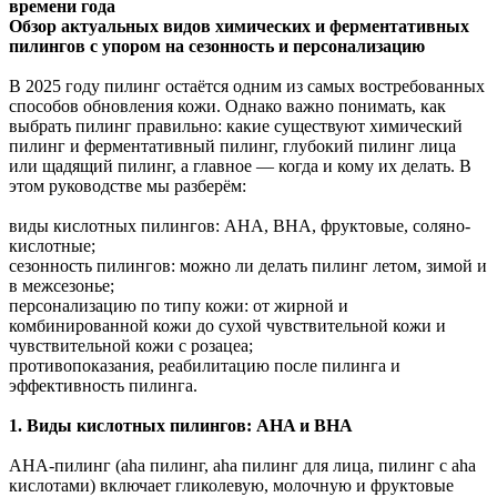
времени года
Обзор актуальных видов химических и ферментативных
пилингов с упором на сезонность и персонализацию
В 2025 году пилинг остаётся одним из самых востребованных
способов обновления кожи. Однако важно понимать, как
выбрать пилинг правильно: какие существуют химический
пилинг и ферментативный пилинг, глубокий пилинг лица
или щадящий пилинг, а главное — когда и кому их делать. В
этом руководстве мы разберём:
виды кислотных пилингов: AHA, BHA, фруктовые, соляно-
кислотные;
сезонность пилингов: можно ли делать пилинг летом, зимой и
в межсезонье;
персонализацию по типу кожи: от жирной и
комбинированной кожи до сухой чувствительной кожи и
чувствительной кожи с розацеа;
противопоказания, реабилитацию после пилинга и
эффективность пилинга.
1. Виды кислотных пилингов: AHA и BHA
AHA-пилинг (aha пилинг, aha пилинг для лица, пилинг с aha
кислотами) включает гликолевую, молочную и фруктовые