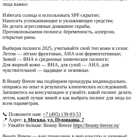
лица важно:
Избегать солнца и использовать SPF-скрытие;
Наносить успокаивающие и увлажняющие средства;
Не делать агрессивные домашние скрабы.
Противопоказания пилинга: беременность, аллергии,
открытые раны.
Выбирая пилинги 2025, учитывайте свой тип кожи и сезон:
Летом — лёгкие фруктовые, AHA или ферментативные;
Зимой — BHA и срединные химические пилинги;
Для жирной кожи — BHA, для сухой — AHA, для
чувствительной — щадящие и энзимные.
В Beauty Breeze мы подбираем процедуры индивидуально,
опираясь на опыт и результаты клинических исследований.
Запишитесь на консультацию и узнайте, какой пилинг делать
летом, какой лучше зимой и как выбрать пилинг для лица по
всем параметрам.
📞 Позвоните нам:
+7 (495) 139-93-53
📍 Адрес:
г. Москва, ул. Пудовкина, 7
✨ Узнайте больше: Beauty Breeze
https://beauty-breeze.ru/
Beauty Breeze — ваш проводник в мир красоты и здоровья!