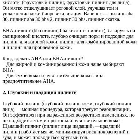
кислоты (фруктовый пилинг, фруктовый пилинг для лица).
Он мягко отшелушивает роговой слой, улучшая тон и
увлажнение кожи биоревитализация. Вариант — пилинг aha
30, пилинг aha 30 bha 2, пилинг 30 bha, пилинг скатка.
BHA-пилинг (bha пилинг, bha кислоты пилинг), базируясь на
салициловой кислоте, глубоко очищает поры и подходит для
пилинг для жирной кожи, пилинг для комбинированной кожи
и пилинг для проблемной кожи.
Когда делать AHA или BHA-пилинг?
– Для жирной и комбинированной кожи чаще выбирают
BHA.
– Для сухой кожи и чувствительной кожи лица
предпочтительнее AHA.
2. Глубокий и щадящий пилинги
Глубокий пилинг (глубокий пилинг кожи, глубокий пилинг
лица) — мощная процедура, которая требует реабилитации.
Он эффективен при выраженных возрастных изменениях, но
не подходит летом и при тонкой чувствительной коже.
Щадящий пилинг (пилинг лица щадящий, —щадящий
пилинг) работает мягче, минимизируя риск покраснений и
зуда, и может проводиться круглый год.