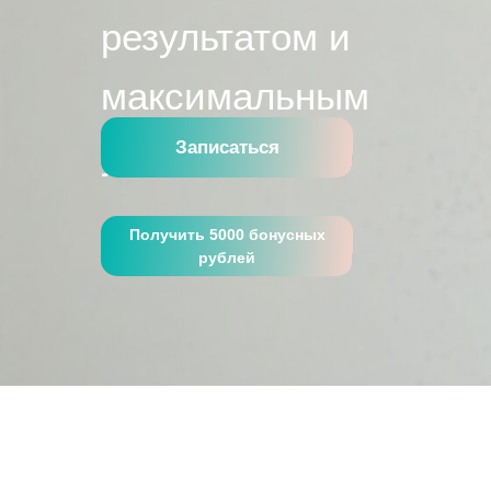
результатом и
максимальным
удобством
Записаться
Получить 5000 бонусных
рублей