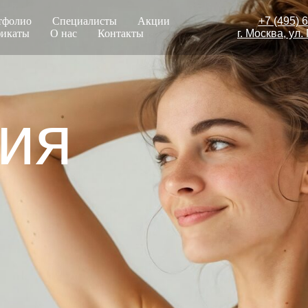
тфолио
Специалисты
Акции
+7 (495) 
икаты
О нас
Контакты
г. Москва, ул.
ия