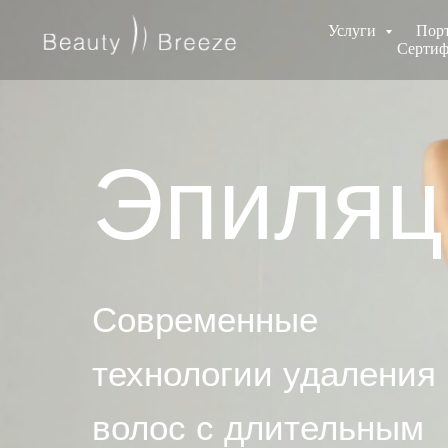
Услуги
Пор
Сертиф
Эпиляц
Современные
технологии удаления
волос с длительным