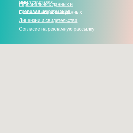
ИНН 7729615598
персональных данных и
правовая информация
Согласие обработки данных
Лицензии и свидетельства
Согласие на рекламную рассылку