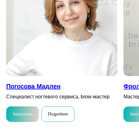
Погосова Мадлен
Фрол
Специалист ногтевого сервиса, brow-мастер
Мастер
Записаться
Подробнее
Запи