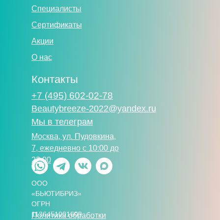
Специалисты
Сертификаты
Акции
О нас
Контакты
+7 (495) 602-02-78
Beautybreeze-2022@yandex.ru
Мы в телеграм
Москва, ул. Пудовкина,
7, eжедневно с 10:00 до
22:00
ООО
«БЬЮТИБРИЗ»
ОГРН
1136451001609
Политика обработки